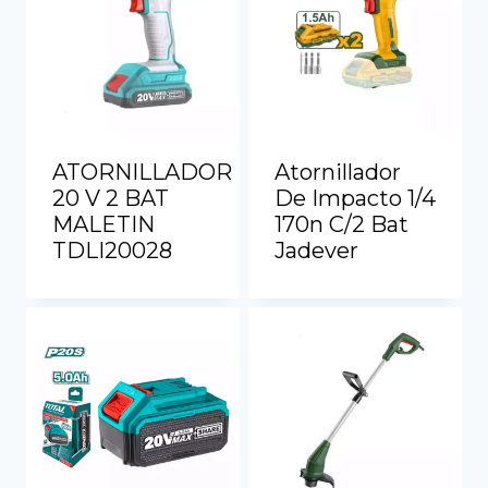
ATORNILLADOR
Atornillador
20 V 2 BAT
De Impacto 1/4
MALETIN
170n C/2 Bat
TDLI20028
Jadever
Ver más
Ver más