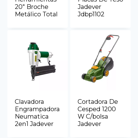
20″ Broche
Jadever
Metálico Total
Jdbp1102
Ver más
Ver más
Clavadora
Cortadora De
Engrampadora
Cesped 1200
Neumatica
W C/bolsa
2en1 Jadever
Jadever