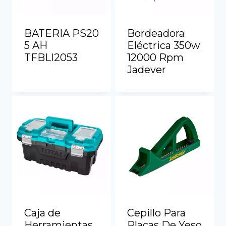
BATERIA PS20
Bordeadora
5 AH
Eléctrica 350w
TFBLI2053
12000 Rpm
Jadever
Ver más
Ver más
Caja de
Cepillo Para
Herramientas
Placas De Yeso